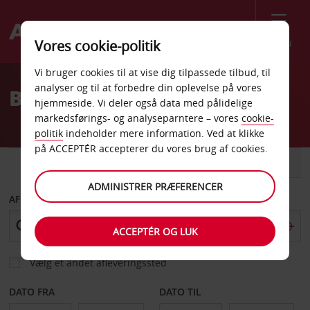
Menu
Vores cookie-politik
Welcome
Vi bruger cookies til at vise dig tilpassede tilbud, til
to
analyser og til at forbedre din oplevelse på vores
Billeje Land O Lakes
Avis
hjemmeside. Vi deler også data med pålidelige
markedsførings- og analyseparntere – vores
cookie-
politik
indeholder mere information. Ved at klikke
på ACCEPTÉR accepterer du vores brug af cookies.
BIL
VAREVOGN
ADMINISTRER PRÆFERENCER
AFHENT FRA
ACCEPTÉR OG LUK
Vælg et andet afleveringssted
DATO FRA
DATO TIL