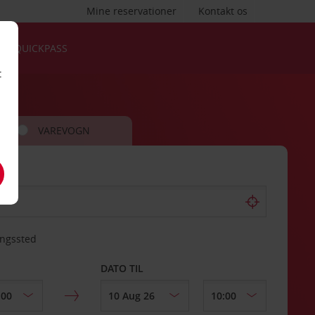
Mine reservationer
Kontakt os
QUICKPASS
t
VAREVOGN
ingssted
DATO TIL