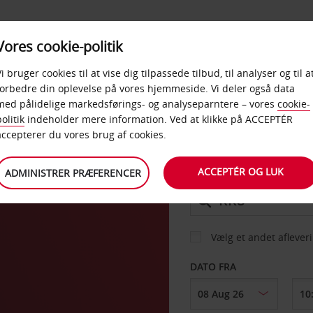
PRODUKTER &
Vores cookie-politik
BUD
TAXFREE & ERHVERV
KONTORER
Vi bruger cookies til at vise dig tilpassede tilbud, til analyser og til a
forbedre din oplevelse på vores hjemmeside. Vi deler også data
med pålidelige markedsførings- og analyseparntere – vores
cookie-
ord
olitik
indeholder mere information. Ved at klikke på ACCEPTÉR
BIL
accepterer du vores brug af cookies.
ACCEPTÉR OG LUK
ADMINISTRER PRÆFERENCER
AFHENT FRA
Vælg et andet aflever
DATO FRA