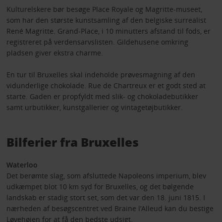
Kulturelskere bør besøge Place Royale og Magritte-museet,
som har den største kunstsamling af den belgiske surrealist
René Magritte. Grand-Place, i 10 minutters afstand til fods, er
registreret på verdensarvslisten. Gildehusene omkring
pladsen giver ekstra charme.
En tur til Bruxelles skal indeholde prøvesmagning af den
vidunderlige chokolade. Rue de Chartreux er et godt sted at
starte. Gaden er propfyldt med slik- og chokoladebutikker
samt urbutikker, kunstgallerier og vintagetøjbutikker.
Bilferier fra Bruxelles
Waterloo
Det berømte slag, som afsluttede Napoleons imperium, blev
udkæmpet blot 10 km syd for Bruxelles, og det bølgende
landskab er stadig stort set, som det var den 18. juni 1815. I
nærheden af besøgscentret ved Braine l’Alleud kan du bestige
Løvehøjen for at få den bedste udsigt.