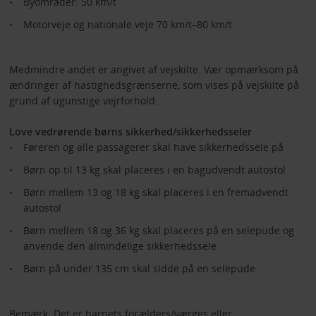
Byområder: 50 km/t
Motorveje og nationale veje 70 km/t–80 km/t
Medmindre andet er angivet af vejskilte. Vær opmærksom på
ændringer af hastighedsgrænserne, som vises på vejskilte på
grund af ugunstige vejrforhold.
Love vedrørende børns sikkerhed/sikkerhedsseler
Føreren og alle passagerer skal have sikkerhedssele på
Børn op til 13 kg skal placeres i en bagudvendt autostol
Børn mellem 13 og 18 kg skal placeres i en fremadvendt
autostol
Børn mellem 18 og 36 kg skal placeres på en selepude og
anvende den almindelige sikkerhedssele
Børn på under 135 cm skal sidde på en selepude
Bemærk: Det er barnets forælders/værges eller