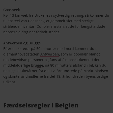
Gaasbeek
Kør 13 km væk fra Bruxelles i sydvestlig retning, så kommer du
til Kasteel van Gaasbeek, et gammelt slot med særligt
strålende inventar. Du føler næsten, at de for længst afdøde
beboere aldrig har forladt stedet.
Antwerpen og Brugge
Efter en køretur på 50 minutter mod nord kommer du til
diamanthovedstaden
Antwerpen
, som er populær blandt
modebevidste personer og fans af fusionskøkkener. I det
middelalderlige
Brugge
, på 80 minutters afstand i bil, kan du
bestige klokketårnet fra det 12. århundrede på Markt-pladsen
og skimte vindmøllerne fra det 18. århundrede i byens østlige
udkant.
Færdselsregler i Belgien