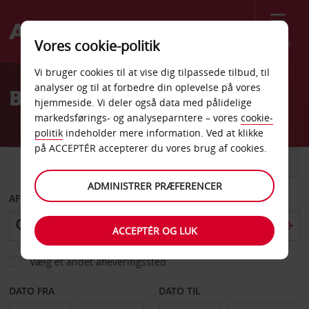
Menu
Vores cookie-politik
Welcome
Vi bruger cookies til at vise dig tilpassede tilbud, til
to
analyser og til at forbedre din oplevelse på vores
Billeje i Bruxelles
Avis
hjemmeside. Vi deler også data med pålidelige
markedsførings- og analyseparntere – vores
cookie-
politik
indeholder mere information. Ved at klikke
på ACCEPTÉR accepterer du vores brug af cookies.
BIL
VAREVOGN
ADMINISTRER PRÆFERENCER
AFHENT FRA
ACCEPTÉR OG LUK
Vælg et andet afleveringssted
DATO FRA
DATO TIL