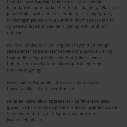
hvor der hovedsageligt tales flamsk. En tur på det
legendariske loppemarked her (holdes dagligt på Place du
Jeu de Balle, også kaldet Vossenplein) er et højdepunkt,
hvilket også gælder en tur rundt til det miskmask af små
og usædvanlige butikker, der ligger spredt rundt om i
nabolaget.
Ixelles eller Elsene er en livlig del af byen med mange
restauranter og barer samt et væld af pladebutikker og
boghandlere. Saint-Gilles eller Sint-Gillis er byens
bohemecentrum, fyldt med kunstneriske typer og art
nouveau-bygninger.
Fra Bruxelles Nationale Lufthavn er den belgiske
hovedstad klar til at blive udforsket.
Hyppige lejere bliver opgraderet – og får ekstra dage
gratis
– ved at tilmelde sig
Avis Preferred loyalitetsfordele
.
Vælg blot en dato og et tidspunkt, så gør vi din
kvalitetslejebil klar.