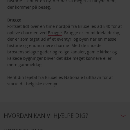
historie. Gent er en by, der har så meget at tilbyde dem,
der kommer på besøg.
Brugge
Fortsæt lidt over en time nordpå fra Bruxelles ad E40 for at
opleve charmen ved
Brugge
. Brugge er en middelalderby,
der er som taget ud af et eventyr, og byen har en masse
historie og endnu mere charme. Med de snoede
brostensbelagte gader og rolige kanaler, gamle kirker og
kalkede bygninger bliver det ikke meget kønnere eller
mere gammeldags.
Hent din lejebil fra Bruxelles Nationale Lufthavn for at
starte dit belgiske eventyr.
HVORDAN KAN VI HJÆLPE DIG?