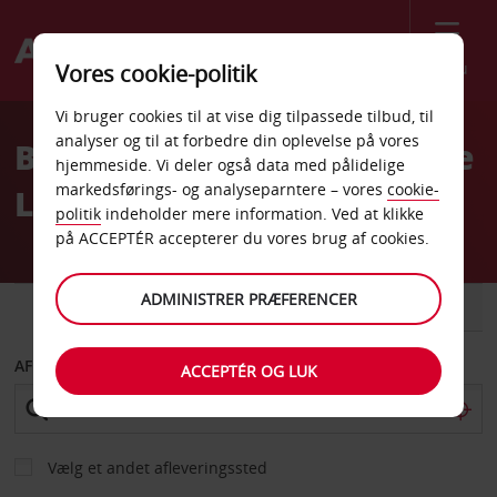
Menu
Vores cookie-politik
Welcome
Vi bruger cookies til at vise dig tilpassede tilbud, til
to
analyser og til at forbedre din oplevelse på vores
Billeje Bruxelles Nationale
Avis
hjemmeside. Vi deler også data med pålidelige
markedsførings- og analyseparntere – vores
cookie-
Lufthavn
politik
indeholder mere information. Ved at klikke
på ACCEPTÉR accepterer du vores brug af cookies.
ADMINISTRER PRÆFERENCER
BIL
VAREVOGN
AFHENT FRA
ACCEPTÉR OG LUK
Vælg et andet afleveringssted