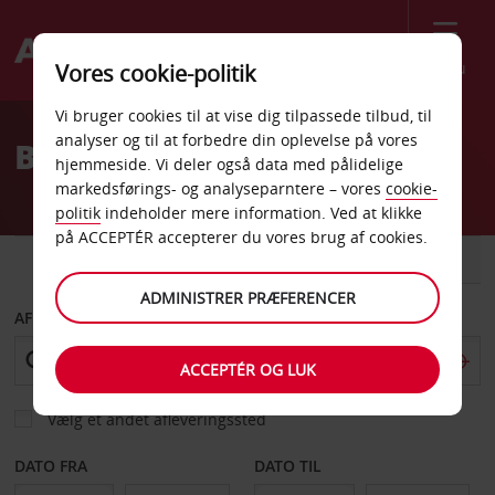
Menu
Vores cookie-politik
Welcome
Vi bruger cookies til at vise dig tilpassede tilbud, til
to
analyser og til at forbedre din oplevelse på vores
BILLEJE I VARNA MED AVIS
Avis
hjemmeside. Vi deler også data med pålidelige
markedsførings- og analyseparntere – vores
cookie-
politik
indeholder mere information. Ved at klikke
på ACCEPTÉR accepterer du vores brug af cookies.
BIL
VAREVOGN
ADMINISTRER PRÆFERENCER
AFHENT FRA
ACCEPTÉR OG LUK
Vælg et andet afleveringssted
DATO FRA
DATO TIL