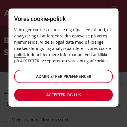
Menu
Vores cookie-politik
Welcome
Vi bruger cookies til at vise dig tilpassede tilbud, til
to
analyser og til at forbedre din oplevelse på vores
BILUDLEJNING I
Avis
hjemmeside. Vi deler også data med pålidelige
markedsførings- og analyseparntere – vores
cookie-
SVENDBORG HOS AVIS
politik
indeholder mere information. Ved at klikke
på ACCEPTÉR accepterer du vores brug af cookies.
ADMINISTRER PRÆFERENCER
BIL
VAREVOGN
AFHENT FRA
ACCEPTÉR OG LUK
Vælg et andet afleveringssted