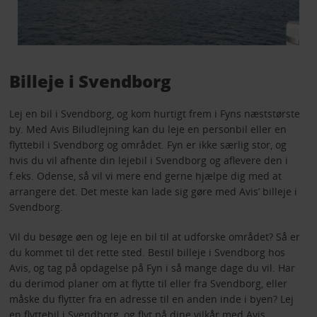
Billeje i Svendborg
Lej en bil i Svendborg, og kom hurtigt frem i Fyns næststørste
by. Med Avis Biludlejning kan du leje en personbil eller en
flyttebil i Svendborg og området. Fyn er ikke særlig stor, og
hvis du vil afhente din lejebil i Svendborg og aflevere den i
f.eks. Odense, så vil vi mere end gerne hjælpe dig med at
arrangere det. Det meste kan lade sig gøre med Avis’ billeje i
Svendborg.
Vil du besøge øen og leje en bil til at udforske området? Så er
du kommet til det rette sted. Bestil billeje i Svendborg hos
Avis, og tag på opdagelse på Fyn i så mange dage du vil. Har
du derimod planer om at flytte til eller fra Svendborg, eller
måske du flytter fra en adresse til en anden inde i byen? Lej
en flyttebil i Svendborg, og flyt på dine vilkår med Avis.