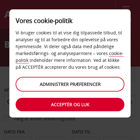
Menu
Vores cookie-politik
Welcome
Vi bruger cookies til at vise dig tilpassede tilbud, til
to
analyser og til at forbedre din oplevelse på vores
Billeje Albertville
Avis
hjemmeside. Vi deler også data med pålidelige
markedsførings- og analyseparntere – vores
cookie-
politik
indeholder mere information. Ved at klikke
på ACCEPTÉR accepterer du vores brug af cookies.
BIL
VAREVOGN
ADMINISTRER PRÆFERENCER
AFHENT FRA
ACCEPTÉR OG LUK
Vælg et andet afleveringssted
DATO FRA
DATO TIL