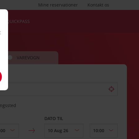
Mine reservationer
Kontakt os
QUICKPASS
t
VAREVOGN
ingssted
DATO TIL