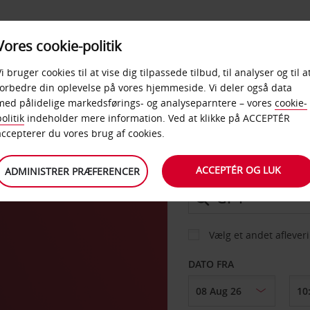
PRODUKTER &
Vores cookie-politik
BUD
TAXFREE & ERHVERV
KONTORER
Vi bruger cookies til at vise dig tilpassede tilbud, til analyser og til a
forbedre din oplevelse på vores hjemmeside. Vi deler også data
med pålidelige markedsførings- og analyseparntere – vores
cookie-
le
olitik
indeholder mere information. Ved at klikke på ACCEPTÉR
BIL
accepterer du vores brug af cookies.
ACCEPTÉR OG LUK
ADMINISTRER PRÆFERENCER
AFHENT FRA
Vælg et andet aflever
DATO FRA