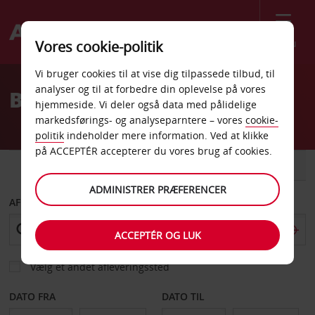
Menu
Vores cookie-politik
Welcome
Vi bruger cookies til at vise dig tilpassede tilbud, til
to
analyser og til at forbedre din oplevelse på vores
Billeje Evreux
Avis
hjemmeside. Vi deler også data med pålidelige
markedsførings- og analyseparntere – vores
cookie-
politik
indeholder mere information. Ved at klikke
på ACCEPTÉR accepterer du vores brug af cookies.
BIL
VAREVOGN
ADMINISTRER PRÆFERENCER
AFHENT FRA
ACCEPTÉR OG LUK
Vælg et andet afleveringssted
DATO FRA
DATO TIL