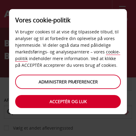
Menu
Vores cookie-politik
Welcome
Vi bruger cookies til at vise dig tilpassede tilbud, til
to
analyser og til at forbedre din oplevelse på vores
Billeje Lyon St-Exupery
Avis
hjemmeside. Vi deler også data med pålidelige
markedsførings- og analyseparntere – vores
cookie-
Banegård
politik
indeholder mere information. Ved at klikke
på ACCEPTÉR accepterer du vores brug af cookies.
ADMINISTRER PRÆFERENCER
BIL
VAREVOGN
AFHENT FRA
ACCEPTÉR OG LUK
Vælg et andet afleveringssted