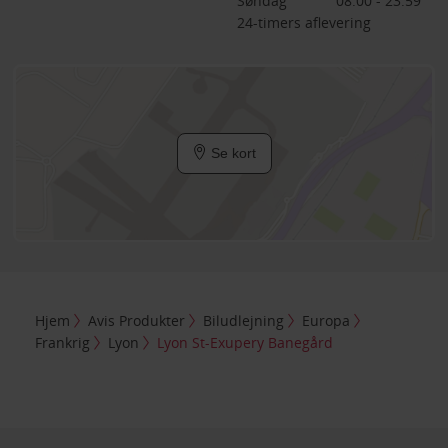
Søndag
08:00 - 23:59
24-timers aflevering
Se kort
Hjem
Avis Produkter
Biludlejning
Europa
Frankrig
Lyon
Lyon St-Exupery Banegård