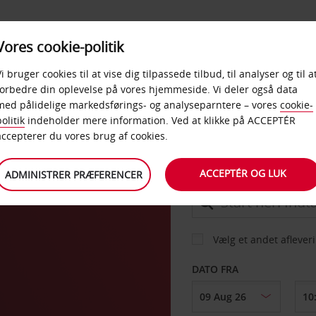
PRODUKTER &
Vores cookie-politik
BUD
TAXFREE & ERHVERV
KONTORER
Vi bruger cookies til at vise dig tilpassede tilbud, til analyser og til a
forbedre din oplevelse på vores hjemmeside. Vi deler også data
med pålidelige markedsførings- og analyseparntere – vores
cookie-
olitik
indeholder mere information. Ved at klikke på ACCEPTÉR
BIL
accepterer du vores brug af cookies.
ACCEPTÉR OG LUK
ADMINISTRER PRÆFERENCER
AFHENT FRA
Vælg et andet aflever
DATO FRA