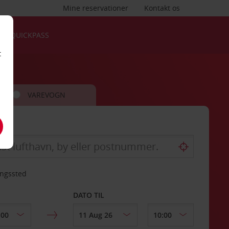
Mine reservationer
Kontakt os
QUICKPASS
t
VAREVOGN
ingssted
DATO TIL