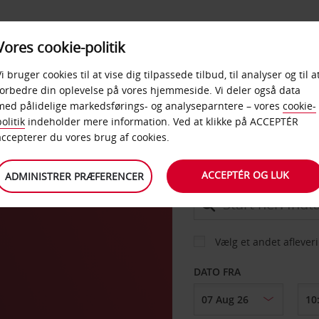
PRODUKTER &
Vores cookie-politik
BUD
TAXFREE & ERHVERV
KONTORER
Vi bruger cookies til at vise dig tilpassede tilbud, til analyser og til a
forbedre din oplevelse på vores hjemmeside. Vi deler også data
med pålidelige markedsførings- og analyseparntere – vores
cookie-
olitik
indeholder mere information. Ved at klikke på ACCEPTÉR
BIL
accepterer du vores brug af cookies.
ACCEPTÉR OG LUK
ADMINISTRER PRÆFERENCER
AFHENT FRA
Vælg et andet aflever
DATO FRA