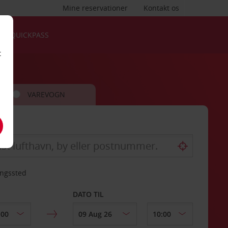
Mine reservationer
Kontakt os
QUICKPASS
t
VAREVOGN
ingssted
DATO TIL