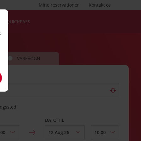
Mine reservationer
Kontakt os
QUICKPASS
t
VAREVOGN
ingssted
DATO TIL