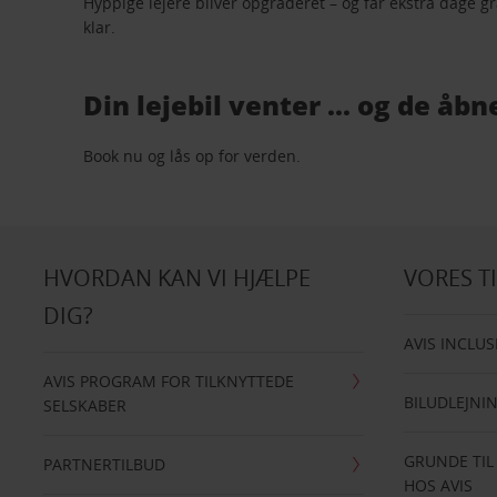
Hyppige lejere bliver opgraderet – og får ekstra dage gr
klar.
Din lejebil venter ... og de åb
Book nu og lås op for verden.
HVORDAN KAN VI HJÆLPE
VORES T
DIG?
AVIS INCLUS
AVIS PROGRAM FOR TILKNYTTEDE
BILUDLEJNI
SELSKABER
GRUNDE TIL
PARTNERTILBUD
HOS AVIS