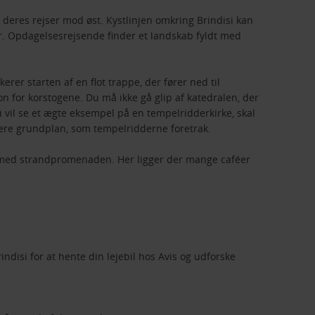
deres rejser mod øst. Kystlinjen omkring Brindisi kan
r. Opdagelsesrejsende finder et landskab fyldt med
rer starten af en flot trappe, der fører ned til
for korstogene. Du må ikke gå glip af katedralen, der
 vil se et ægte eksempel på en tempelridderkirke, skal
lære grundplan, som tempelridderne foretrak.
 med strandpromenaden. Her ligger der mange caféer
ndisi for at hente din lejebil hos Avis og udforske