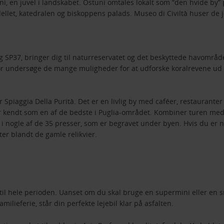
ni, en juvel i landskabet. Ostuni omtales lokalt som “den hvide by
llet, katedralen og biskoppens palads. Museo di Civiltà huser de jo
 SP37, bringer dig til naturreservatet og det beskyttede havområde
 undersøge de mange muligheder for at udforske koralrevene ud f
 Spiaggia Della Purità. Det er en livlig by med caféer, restaurante
 kendt som en af de bedste i Puglia-området. Kombiner turen med e
i nogle af de 35 presser, som er begravet under byen. Hvis du er n
er blandt de gamle relikvier.
til hele perioden. Uanset om du skal bruge en supermini eller en s
amilieferie, står din perfekte lejebil klar på asfalten.