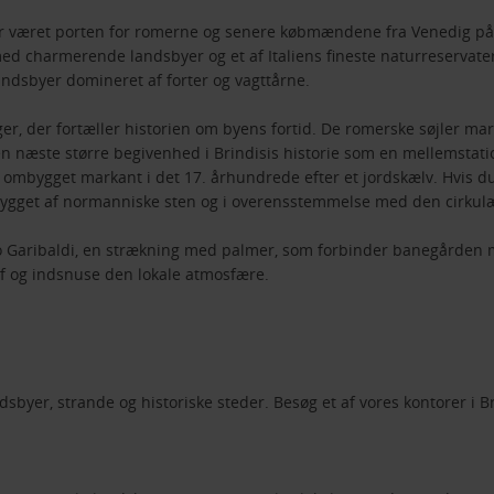
har været porten for romerne og senere købmændene fra Venedig på 
ed charmerende landsbyer og et af Italiens fineste naturreservate
ndsbyer domineret af forter og vagttårne.
r, der fortæller historien om byens fortid. De romerske søjler marke
æste større begivenhed i Brindisis historie som en mellemstation 
 ombygget markant i det 17. århundrede efter et jordskælv. Hvis du
r bygget af normanniske sten og i overensstemmelse med den cirku
so Garibaldi, en strækning med palmer, som forbinder banegården
 af og indsnuse den lokale atmosfære.
byer, strande og historiske steder. Besøg et af vores kontorer i Bri