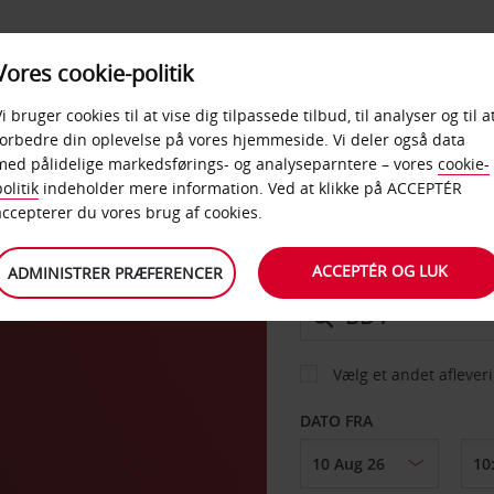
PRODUKTER &
Vores cookie-politik
BUD
TAXFREE & ERHVERV
KONTORER
Vi bruger cookies til at vise dig tilpassede tilbud, til analyser og til a
forbedre din oplevelse på vores hjemmeside. Vi deler også data
med pålidelige markedsførings- og analyseparntere – vores
cookie-
olitik
indeholder mere information. Ved at klikke på ACCEPTÉR
BIL
accepterer du vores brug af cookies.
ACCEPTÉR OG LUK
ADMINISTRER PRÆFERENCER
AFHENT FRA
Vælg et andet aflever
DATO FRA