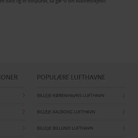
en dato og et tidspunkt, så gør vi din kvalitetslejebil
IONER
POPULÆRE LUFTHAVNE
BILLEJE KØBENHAVNS LUFTHAVN
BILLEJE AALBORG LUFTHAVN
BILLEJE BILLUND LUFTHAVN