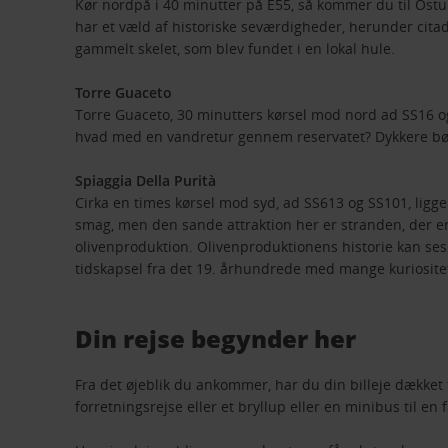
Kør nordpå i 40 minutter på E55, så kommer du til Ostu
har et væld af historiske seværdigheder, herunder citade
gammelt skelet, som blev fundet i en lokal hule.
Torre Guaceto
Torre Guaceto, 30 minutters kørsel mod nord ad SS16 og
hvad med en vandretur gennem reservatet? Dykkere bør
Spiaggia Della Purità
Cirka en times kørsel mod syd, ad SS613 og SS101, ligger
smag, men den sande attraktion her er stranden, der er
olivenproduktion. Olivenproduktionens historie kan ses 
tidskapsel fra det 19. århundrede med mange kuriositet
Din rejse begynder her
Fra det øjeblik du ankommer, har du din billeje dækket 
forretningsrejse eller et bryllup eller en minibus til en f