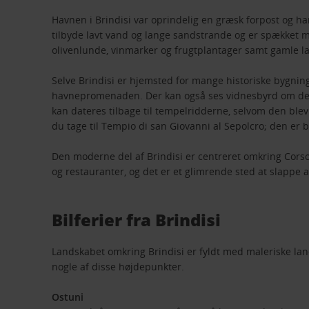
Havnen i Brindisi var oprindelig en græsk forpost og 
tilbyde lavt vand og lange sandstrande og er spækket m
olivenlunde, vinmarker og frugtplantager samt gamle la
Selve Brindisi er hjemsted for mange historiske bygninge
havnepromenaden. Der kan også ses vidnesbyrd om den n
kan dateres tilbage til tempelridderne, selvom den blev
du tage til Tempio di san Giovanni al Sepolcro; den e
Den moderne del af Brindisi er centreret omkring Cor
og restauranter, og det er et glimrende sted at slappe
Bilferier fra Brindisi
Landskabet omkring Brindisi er fyldt med maleriske lands
nogle af disse højdepunkter.
Ostuni