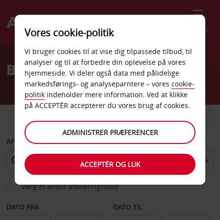
Menu
Vores cookie-politik
Welcome
Vi bruger cookies til at vise dig tilpassede tilbud, til
to
analyser og til at forbedre din oplevelse på vores
Billeje Lamezia Terme
Avis
hjemmeside. Vi deler også data med pålidelige
markedsførings- og analyseparntere – vores
cookie-
politik
indeholder mere information. Ved at klikke
på ACCEPTÉR accepterer du vores brug af cookies.
BIL
VAREVOGN
ADMINISTRER PRÆFERENCER
AFHENT FRA
ACCEPTÉR OG LUK
Vælg et andet afleveringssted
DATO FRA
DATO TIL