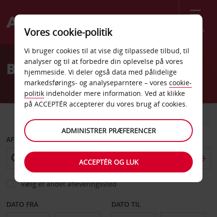
Menu
Vores cookie-politik
Welcome
Vi bruger cookies til at vise dig tilpassede tilbud, til
to
analyser og til at forbedre din oplevelse på vores
Billeje Lamezia Terme
Avis
hjemmeside. Vi deler også data med pålidelige
markedsførings- og analyseparntere – vores
cookie-
politik
indeholder mere information. Ved at klikke
på ACCEPTÉR accepterer du vores brug af cookies.
BIL
VAREVOGN
ADMINISTRER PRÆFERENCER
AFHENT FRA
ACCEPTÉR OG LUK
Vælg et andet afleveringssted
DATO FRA
DATO TIL