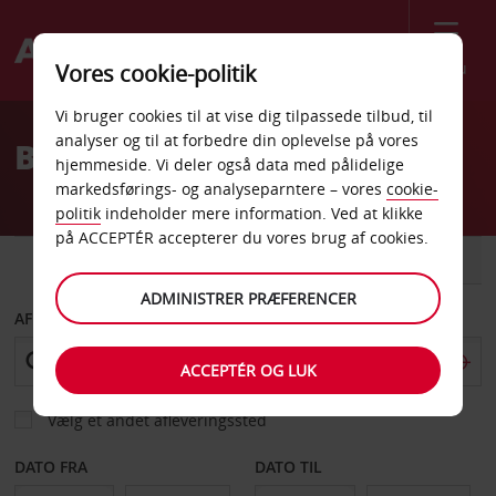
Menu
Vores cookie-politik
Welcome
Vi bruger cookies til at vise dig tilpassede tilbud, til
to
analyser og til at forbedre din oplevelse på vores
Billeje Rovereto
Avis
hjemmeside. Vi deler også data med pålidelige
markedsførings- og analyseparntere – vores
cookie-
politik
indeholder mere information. Ved at klikke
på ACCEPTÉR accepterer du vores brug af cookies.
BIL
VAREVOGN
ADMINISTRER PRÆFERENCER
AFHENT FRA
ACCEPTÉR OG LUK
Vælg et andet afleveringssted
DATO FRA
DATO TIL