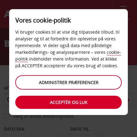
Menu
Vores cookie-politik
Welcome
Vi bruger cookies til at vise dig tilpassede tilbud, til
to
analyser og til at forbedre din oplevelse på vores
Billeje Rovereto Centrum
Avis
hjemmeside. Vi deler også data med pålidelige
markedsførings- og analyseparntere – vores
cookie-
politik
indeholder mere information. Ved at klikke
på ACCEPTÉR accepterer du vores brug af cookies.
BIL
VAREVOGN
ADMINISTRER PRÆFERENCER
AFHENT FRA
ACCEPTÉR OG LUK
Vælg et andet afleveringssted
DATO FRA
DATO TIL