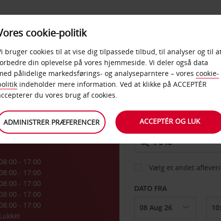
PRODUKTER &
Vores cookie-politik
BUD
TAXFREE & ERHVERV
KONTORER
Vi bruger cookies til at vise dig tilpassede tilbud, til analyser og til a
forbedre din oplevelse på vores hjemmeside. Vi deler også data
med pålidelige markedsførings- og analyseparntere – vores
cookie-
es
olitik
indeholder mere information. Ved at klikke på ACCEPTÉR
BIL
accepterer du vores brug af cookies.
ACCEPTÉR OG LUK
ADMINISTRER PRÆFERENCER
AFHENT FRA
08:00 - 17:00
Vælg et andet aflever
08:00 - 17:00
08:00 - 17:00
DATO FRA
08:00 - 17:00
08:00 - 17:00
Lukket