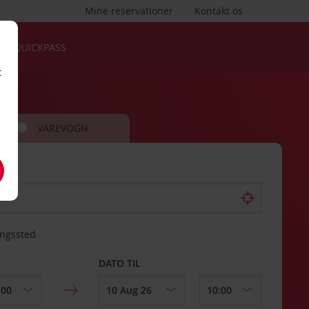
Mine reservationer
Kontakt os
QUICKPASS
t
VAREVOGN
ingssted
DATO TIL