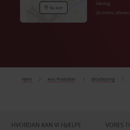
Søndag
Se kort
24-timers aflever
Hjem
Avis Produkter
Biludlejning
HVORDAN KAN VI HJÆLPE
VORES T