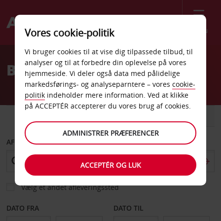
Menu
Vores cookie-politik
Welcome
Vi bruger cookies til at vise dig tilpassede tilbud, til
to
analyser og til at forbedre din oplevelse på vores
Billeje Andenes Lufthavn
Avis
hjemmeside. Vi deler også data med pålidelige
markedsførings- og analyseparntere – vores
cookie-
politik
indeholder mere information. Ved at klikke
på ACCEPTÉR accepterer du vores brug af cookies.
BIL
VAREVOGN
ADMINISTRER PRÆFERENCER
AFHENT FRA
ACCEPTÉR OG LUK
Vælg et andet afleveringssted
DATO FRA
DATO TIL