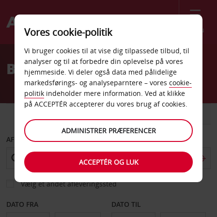
Menu
Vores cookie-politik
Welcome
Vi bruger cookies til at vise dig tilpassede tilbud, til
to
analyser og til at forbedre din oplevelse på vores
Billeje Bodø Centrum
Avis
hjemmeside. Vi deler også data med pålidelige
markedsførings- og analyseparntere – vores
cookie-
politik
indeholder mere information. Ved at klikke
på ACCEPTÉR accepterer du vores brug af cookies.
BIL
VAREVOGN
ADMINISTRER PRÆFERENCER
AFHENT FRA
ACCEPTÉR OG LUK
Vælg et andet afleveringssted
DATO FRA
DATO TIL