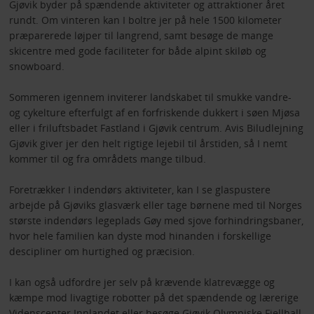
Gjøvik byder på spændende aktiviteter og attraktioner året
rundt. Om vinteren kan I boltre jer på hele 1500 kilometer
præparerede løjper til langrend, samt besøge de mange
skicentre med gode faciliteter for både alpint skiløb og
snowboard.
Sommeren igennem inviterer landskabet til smukke vandre-
og cykelture efterfulgt af en forfriskende dukkert i søen Mjøsa
eller i friluftsbadet Fastland i Gjøvik centrum. Avis Biludlejning
Gjøvik giver jer den helt rigtige lejebil til årstiden, så I nemt
kommer til og fra områdets mange tilbud.
Foretrækker I indendørs aktiviteter, kan I se glaspustere
arbejde på Gjøviks glasværk eller tage børnene med til Norges
største indendørs legeplads Gøy med sjove forhindringsbaner,
hvor hele familien kan dyste mod hinanden i forskellige
descipliner om hurtighed og præcision.
I kan også udfordre jer selv på krævende klatrevægge og
kæmpe mod livagtige robotter på det spændende og lærerige
Videnscenter Innlandet eller besøge Gjøvik Olympiske Fjellhall,