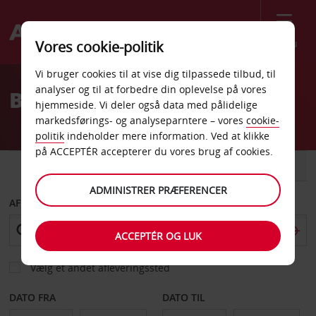
Menu
Vores cookie-politik
Welcome
Vi bruger cookies til at vise dig tilpassede tilbud, til
to
analyser og til at forbedre din oplevelse på vores
Billeje Gjøvik
Avis
hjemmeside. Vi deler også data med pålidelige
markedsførings- og analyseparntere – vores
cookie-
politik
indeholder mere information. Ved at klikke
på ACCEPTÉR accepterer du vores brug af cookies.
BIL
VAREVOGN
ADMINISTRER PRÆFERENCER
AFHENT FRA
ACCEPTÉR OG LUK
Vælg et andet afleveringssted
DATO FRA
DATO TIL