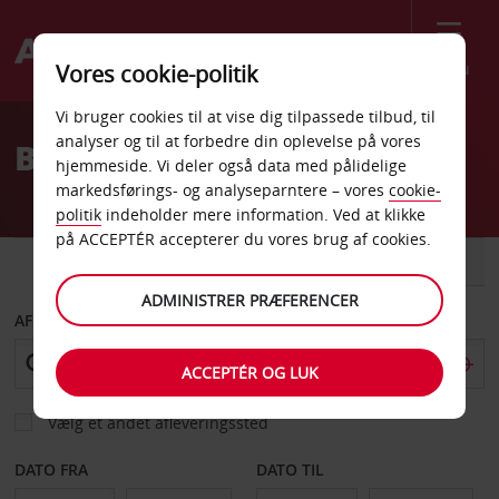
Menu
Vores cookie-politik
Welcome
Vi bruger cookies til at vise dig tilpassede tilbud, til
to
analyser og til at forbedre din oplevelse på vores
Billeje Hamar
Avis
hjemmeside. Vi deler også data med pålidelige
markedsførings- og analyseparntere – vores
cookie-
politik
indeholder mere information. Ved at klikke
på ACCEPTÉR accepterer du vores brug af cookies.
BIL
VAREVOGN
ADMINISTRER PRÆFERENCER
AFHENT FRA
ACCEPTÉR OG LUK
Vælg et andet afleveringssted
DATO FRA
DATO TIL