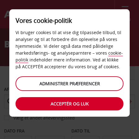
Menu
Vores cookie-politik
Welcome
Vi bruger cookies til at vise dig tilpassede tilbud, til
to
analyser og til at forbedre din oplevelse på vores
Billeje Kirkenes Lufthavn
Avis
hjemmeside. Vi deler også data med pålidelige
markedsførings- og analyseparntere – vores
cookie-
politik
indeholder mere information. Ved at klikke
på ACCEPTÉR accepterer du vores brug af cookies.
BIL
VAREVOGN
ADMINISTRER PRÆFERENCER
AFHENT FRA
ACCEPTÉR OG LUK
Vælg et andet afleveringssted
DATO FRA
DATO TIL