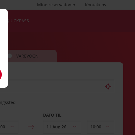
Mine reservationer
Kontakt os
QUICKPASS
t
VAREVOGN
ingssted
DATO TIL