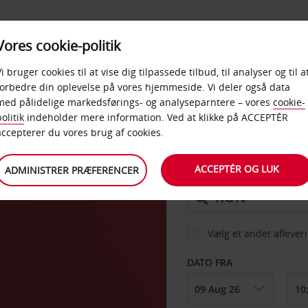
PRODUKTER &
Vores cookie-politik
BUD
TAXFREE & ERHVERV
KONTORER
Vi bruger cookies til at vise dig tilpassede tilbud, til analyser og til a
forbedre din oplevelse på vores hjemmeside. Vi deler også data
med pålidelige markedsførings- og analyseparntere – vores
cookie-
rg
olitik
indeholder mere information. Ved at klikke på ACCEPTÉR
BIL
accepterer du vores brug af cookies.
ACCEPTÉR OG LUK
ADMINISTRER PRÆFERENCER
AFHENT FRA
Vælg et andet aflever
DATO FRA