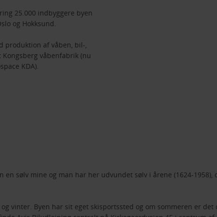
kring 25.000 indbyggere byen
Oslo og Hokksund.
produktion af våben, bil-,
et Kongsberg våbenfabrik (nu
space KDA).
en sølv mine og man har her udvundet sølv i årene (1624-1958), det
og vinter. Byen har sit eget skisportssted og om sommeren er det