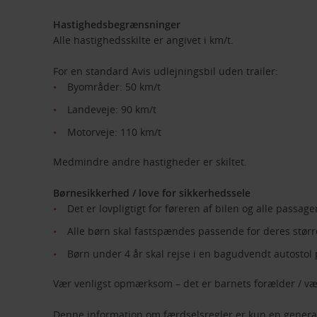
Hastighedsbegrænsninger
Alle hastighedsskilte er angivet i km/t.
For en standard Avis udlejningsbil uden trailer:
Byområder: 50 km/t
Landeveje: 90 km/t
Motorveje: 110 km/t
Medmindre andre hastigheder er skiltet.
Børnesikkerhed / love for sikkerhedssele
Det er lovpligtigt for føreren af bilen og alle passag
Alle børn skal fastspændes passende for deres størr
Børn under 4 år skal rejse i en bagudvendt autostol
Vær venligst opmærksom – det er barnets forælder / væ
Denne information om færdselsregler er kun en general 