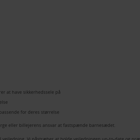
erer at have sikkerhedssele på
else
 passende for deres størrelse
rge eller billejerens ansvar at fastspænde barnesædet.
vejledning. Vi påstræber at holde vejledningen up-to-date og præc