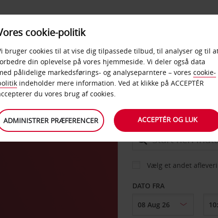
PRODUKTER &
Vores cookie-politik
BUD
TAXFREE & ERHVERV
KONTORER
Vi bruger cookies til at vise dig tilpassede tilbud, til analyser og til a
forbedre din oplevelse på vores hjemmeside. Vi deler også data
med pålidelige markedsførings- og analyseparntere – vores
cookie-
rg
olitik
indeholder mere information. Ved at klikke på ACCEPTÉR
BIL
accepterer du vores brug af cookies.
ACCEPTÉR OG LUK
ADMINISTRER PRÆFERENCER
AFHENT FRA
Vælg et andet aflever
DATO FRA