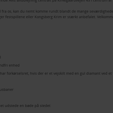
 finde Avis Biludlejning centralt på Kirkegaardvejen 45 i centrum a
bil fra os, kan du nemt komme rundt blandt de mange seværdigheder
ger festspillene eller Kongsberg Krim er stærkt anbefalet. Velkomm
l
ndfri enhed
har forkørselsret, hvis der er et vejskilt med en gul diamant ved et
 busbaner
tiet udstede en bøde på stedet