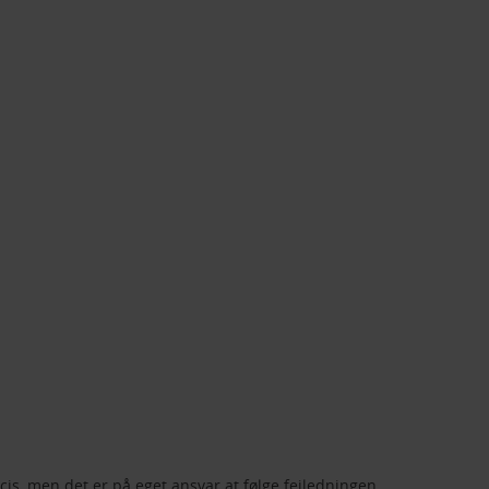
is, men det er på eget ansvar at følge fejledningen.