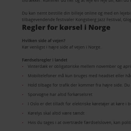
tiltrækker. Kommer du her og at leje en leje bil, kan du
Du kan nemt bestille din billeje online og med en leje
tilbagevendende festivaler Kongsberg Jazz Festival, Glo
Regler for kørsel i Norge
Hvilken side af vejen?
Kør venligst i højre side af vejen i Norge.
Færdselsregler i landet
Vinterdæk er obligatoriske mellem november og apri
Mobiltelefoner må kun bruges med headset eller hå
Hold tilbage for trafik der kommer fra højre side. Du 
Sporvogne har altid forkørselsret
I Oslo er det tilladt for elektriske køretøjer at køre i
Kørelys skal altid være tændt
Hvis du tages i at overtræde færdselsloven, kan poli