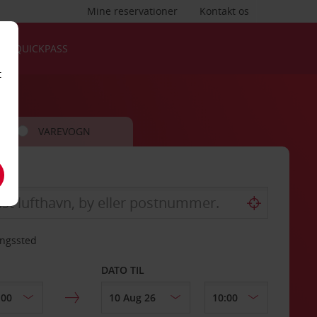
Mine reservationer
Kontakt os
QUICKPASS
t
VAREVOGN
ingssted
DATO TIL