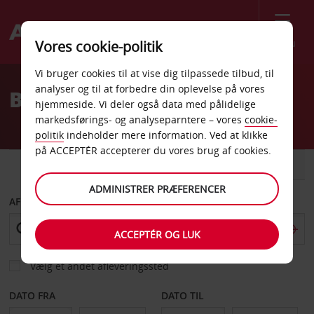
Menu
Vores cookie-politik
Welcome
Vi bruger cookies til at vise dig tilpassede tilbud, til
to
analyser og til at forbedre din oplevelse på vores
Billeje Lakselv
Avis
hjemmeside. Vi deler også data med pålidelige
markedsførings- og analyseparntere – vores
cookie-
politik
indeholder mere information. Ved at klikke
på ACCEPTÉR accepterer du vores brug af cookies.
BIL
VAREVOGN
ADMINISTRER PRÆFERENCER
AFHENT FRA
ACCEPTÉR OG LUK
Vælg et andet afleveringssted
DATO FRA
DATO TIL