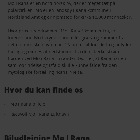
Mo i Rana er en nord norsk by, der er meget tæt på
polarcirklen. Mo er en landsby i Rana kommune i
Nordsland Amt og er hjemsted for cirka 18.000 mennesker.
Hvor præcis stednavnet "Mo i Rana" kommer fra, er
interessant. Mo betyder sand eller græs, og kommer fra
det oldnordiske navn mor. "Rana" er oldnordisk og betyder
hurtig og menes at nedstamme fra den stærke strøm i
fjorden ved Mo i Rana. En anden teori er, at Rana har en
sami oprindelse og isfald skulle kunne falde fra den
mytologiske fortælling "Rana-Niejta.
Hvor du kan finde os
Mo i Rana billeje
Røssvoll Mo i Rana Lufthavn
Biludlejning Mo I Rana