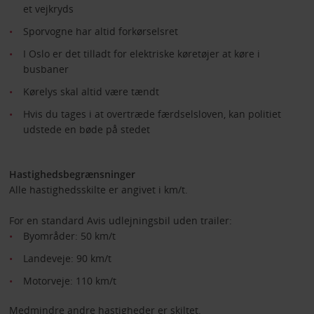
et vejkryds
Sporvogne har altid forkørselsret
I Oslo er det tilladt for elektriske køretøjer at køre i
busbaner
Kørelys skal altid være tændt
Hvis du tages i at overtræde færdselsloven, kan politiet
udstede en bøde på stedet
Hastighedsbegrænsninger
Alle hastighedsskilte er angivet i km/t.
For en standard Avis udlejningsbil uden trailer:
Byområder: 50 km/t
Landeveje: 90 km/t
Motorveje: 110 km/t
Medmindre andre hastigheder er skiltet.