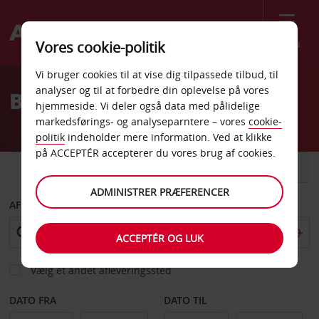
Menu
Vores cookie-politik
Welcome
Vi bruger cookies til at vise dig tilpassede tilbud, til
to
analyser og til at forbedre din oplevelse på vores
Billeje Mo i Rana
Avis
hjemmeside. Vi deler også data med pålidelige
markedsførings- og analyseparntere – vores
cookie-
politik
indeholder mere information. Ved at klikke
på ACCEPTÉR accepterer du vores brug af cookies.
BIL
VAREVOGN
ADMINISTRER PRÆFERENCER
AFHENT FRA
ACCEPTÉR OG LUK
Vælg et andet afleveringssted
DATO FRA
DATO TIL