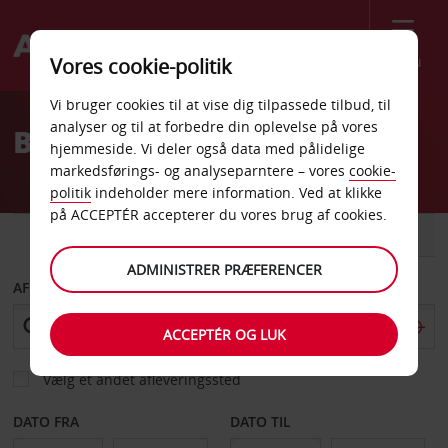
Menu
Vores cookie-politik
Welcome
Vi bruger cookies til at vise dig tilpassede tilbud, til
to
analyser og til at forbedre din oplevelse på vores
Billeje Mosjøen Lufthavn
Avis
hjemmeside. Vi deler også data med pålidelige
markedsførings- og analyseparntere – vores
cookie-
politik
indeholder mere information. Ved at klikke
på ACCEPTÉR accepterer du vores brug af cookies.
BIL
VAREVOGN
ADMINISTRER PRÆFERENCER
AFHENT FRA
ACCEPTÉR OG LUK
Vælg et andet afleveringssted
DATO FRA
DATO TIL