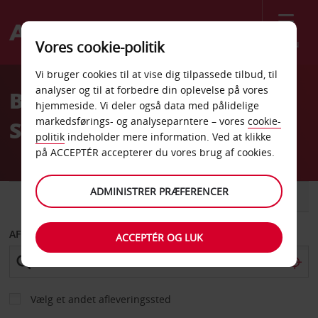
Menu
Vores cookie-politik
Welcome
Vi bruger cookies til at vise dig tilpassede tilbud, til
to
analyser og til at forbedre din oplevelse på vores
Billeje Stokmarknes
Avis
hjemmeside. Vi deler også data med pålidelige
markedsførings- og analyseparntere – vores
cookie-
Skagen Lufthavn
politik
indeholder mere information. Ved at klikke
på ACCEPTÉR accepterer du vores brug af cookies.
ADMINISTRER PRÆFERENCER
BIL
VAREVOGN
AFHENT FRA
ACCEPTÉR OG LUK
Vælg et andet afleveringssted