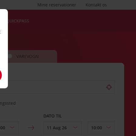
Mine reservationer
Kontakt os
QUICKPASS
t
VAREVOGN
ingssted
DATO TIL