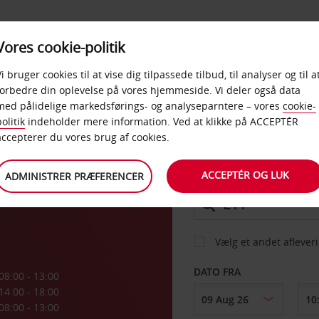
PRODUKTER &
Vores cookie-politik
BUD
TAXFREE & ERHVERV
KONTORER
Vi bruger cookies til at vise dig tilpassede tilbud, til analyser og til a
forbedre din oplevelse på vores hjemmeside. Vi deler også data
med pålidelige markedsførings- og analyseparntere – vores
cookie-
olitik
indeholder mere information. Ved at klikke på ACCEPTÉR
BIL
accepterer du vores brug af cookies.
ACCEPTÉR OG LUK
ADMINISTRER PRÆFERENCER
AFHENT FRA
Vælg et andet aflever
DATO FRA
08:00 - 13:00
14:00 - 18:00
08:00 - 13:00