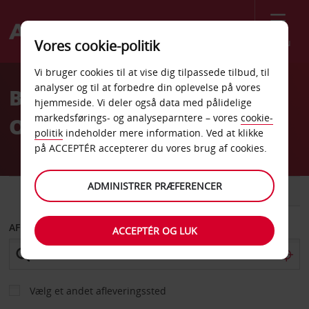
Menu
Vores cookie-politik
Welcome
Vi bruger cookies til at vise dig tilpassede tilbud, til
to
analyser og til at forbedre din oplevelse på vores
Billeje Lissabon, Gare do
Avis
hjemmeside. Vi deler også data med pålidelige
markedsførings- og analyseparntere – vores
cookie-
Oriente Banegård
politik
indeholder mere information. Ved at klikke
på ACCEPTÉR accepterer du vores brug af cookies.
ADMINISTRER PRÆFERENCER
BIL
VAREVOGN
AFHENT FRA
ACCEPTÉR OG LUK
Vælg et andet afleveringssted