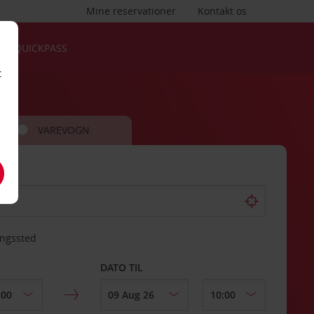
Mine reservationer
Kontakt os
QUICKPASS
t
VAREVOGN
ingssted
DATO TIL