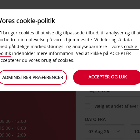
PRODUKTER &
Vores cookie-politik
BUD
TAXFREE & ERHVERV
KONTORER
Vi bruger cookies til at vise dig tilpassede tilbud, til analyser og til a
forbedre din oplevelse på vores hjemmeside. Vi deler også data
med pålidelige markedsførings- og analyseparntere – vores
cookie-
olitik
indeholder mere information. Ved at klikke på ACCEPTÉR
BIL
accepterer du vores brug af cookies.
o
ACCEPTÉR OG LUK
ADMINISTRER PRÆFERENCER
AFHENT FRA
Vælg et andet aflever
DATO FRA
09:00 - 12:00
15:00 - 18:00
09:00 - 12:00