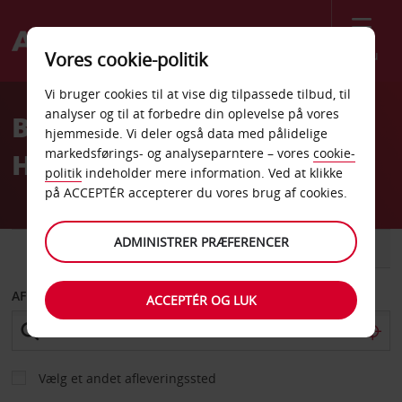
Menu
Vores cookie-politik
Welcome
Vi bruger cookies til at vise dig tilpassede tilbud, til
to
analyser og til at forbedre din oplevelse på vores
Billeje ved Glasgow
Avis
hjemmeside. Vi deler også data med pålidelige
markedsførings- og analyseparntere – vores
cookie-
Hovedbanegård
politik
indeholder mere information. Ved at klikke
på ACCEPTÉR accepterer du vores brug af cookies.
ADMINISTRER PRÆFERENCER
BIL
VAREVOGN
AFHENT FRA
ACCEPTÉR OG LUK
Vælg et andet afleveringssted