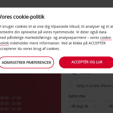
PRODUKTER &
Vores cookie-politik
BUD
TAXFREE & ERHVERV
KONTORER
Vi bruger cookies til at vise dig tilpassede tilbud, til analyser og til a
forbedre din oplevelse på vores hjemmeside. Vi deler også data
med pålidelige markedsførings- og analyseparntere – vores
cookie-
olitik
indeholder mere information. Ved at klikke på ACCEPTÉR
BIL
accepterer du vores brug af cookies.
havn
ACCEPTÉR OG LUK
ADMINISTRER PRÆFERENCER
AFHENT FRA
Vælg et andet aflever
DATO FRA
08:00 - 21:00
08:00 - 21:00
08:00 - 21:00