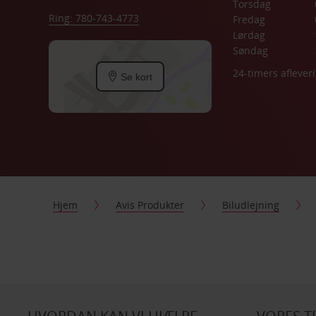
Torsdag
Ring: 780-743-4773
Fredag
Lørdag
Søndag
24-timers aflever
Se kort
Hjem
Avis Produkter
Biludlejning