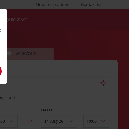
Mine reservationer
Kontakt os
QUICKPASS
t
VAREVOGN
ingssted
DATO TIL