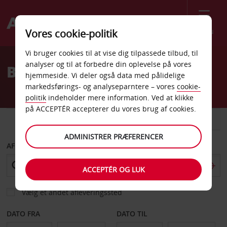
Menu
Vores cookie-politik
Welcome
Vi bruger cookies til at vise dig tilpassede tilbud, til
to
analyser og til at forbedre din oplevelse på vores
Billeje St Albert
Avis
hjemmeside. Vi deler også data med pålidelige
markedsførings- og analyseparntere – vores
cookie-
politik
indeholder mere information. Ved at klikke
på ACCEPTÉR accepterer du vores brug af cookies.
BIL
VAREVOGN
ADMINISTRER PRÆFERENCER
AFHENT FRA
ACCEPTÉR OG LUK
Vælg et andet afleveringssted
DATO FRA
DATO TIL