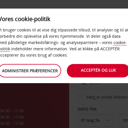
PRODUKTER &
Vores cookie-politik
BUD
TAXFREE & ERHVERV
KONTORER
Vi bruger cookies til at vise dig tilpassede tilbud, til analyser og til a
forbedre din oplevelse på vores hjemmeside. Vi deler også data
med pålidelige markedsførings- og analyseparntere – vores
cookie-
d
olitik
indeholder mere information. Ved at klikke på ACCEPTÉR
BIL
accepterer du vores brug af cookies.
ACCEPTÉR OG LUK
ADMINISTRER PRÆFERENCER
AFHENT FRA
Vælg et andet aflever
DATO FRA
08:00 - 17:00
08:00 - 17:00
08:00 - 17:00