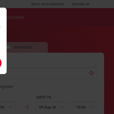
Mine reservationer
Kontakt os
QUICKPASS
t
VAREVOGN
ingssted
DATO TIL