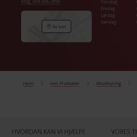
Ring: 604-606-2890
Torsdag
Fredag
Lørdag
Søndag
Se kort
Hjem
Avis Produkter
Biludlejning
HVORDAN KAN VI HJÆLPE
VORES T