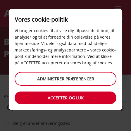
Menu
Vores cookie-politik
Welcome
Vi bruger cookies til at vise dig tilpassede tilbud, til
to
analyser og til at forbedre din oplevelse på vores
Billeje Toronto Brookfield
Avis
hjemmeside. Vi deler også data med pålidelige
markedsførings- og analyseparntere – vores
cookie-
Place
politik
indeholder mere information. Ved at klikke
på ACCEPTÉR accepterer du vores brug af cookies.
ADMINISTRER PRÆFERENCER
BIL
VAREVOGN
AFHENT FRA
ACCEPTÉR OG LUK
Vælg et andet afleveringssted