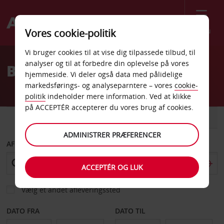
Menu
Vores cookie-politik
Welcome
Vi bruger cookies til at vise dig tilpassede tilbud, til
to
analyser og til at forbedre din oplevelse på vores
Billeje Waldorf
Avis
hjemmeside. Vi deler også data med pålidelige
markedsførings- og analyseparntere – vores
cookie-
politik
indeholder mere information. Ved at klikke
på ACCEPTÉR accepterer du vores brug af cookies.
BIL
VAREVOGN
ADMINISTRER PRÆFERENCER
AFHENT FRA
ACCEPTÉR OG LUK
Vælg et andet afleveringssted
DATO FRA
DATO TIL