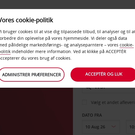
PRODUKTER &
Vores cookie-politik
BUD
TAXFREE & ERHVERV
KONTORER
Vi bruger cookies til at vise dig tilpassede tilbud, til analyser og til a
forbedre din oplevelse på vores hjemmeside. Vi deler også data
med pålidelige markedsførings- og analyseparntere – vores
cookie-
olitik
indeholder mere information. Ved at klikke på ACCEPTÉR
BIL
accepterer du vores brug af cookies.
ACCEPTÉR OG LUK
ADMINISTRER PRÆFERENCER
AFHENT FRA
Vælg et andet aflever
DATO FRA