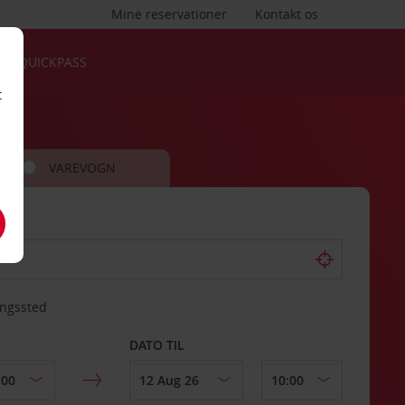
Mine reservationer
Kontakt os
QUICKPASS
t
VAREVOGN
ingssted
DATO TIL