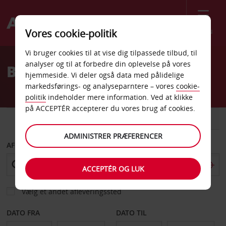
Menu
Vores cookie-politik
Welcome
Vi bruger cookies til at vise dig tilpassede tilbud, til
to
analyser og til at forbedre din oplevelse på vores
Billeje Boston
Avis
hjemmeside. Vi deler også data med pålidelige
markedsførings- og analyseparntere – vores
cookie-
politik
indeholder mere information. Ved at klikke
på ACCEPTÉR accepterer du vores brug af cookies.
BIL
VAREVOGN
ADMINISTRER PRÆFERENCER
AFHENT FRA
ACCEPTÉR OG LUK
Vælg et andet afleveringssted
DATO FRA
DATO TIL