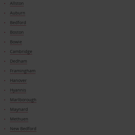
Allston
Auburn
Bedford
Boston
Bowie
Cambridge
Dedham
Framingham
Hanover
Hyannis
Marlborough
Maynard
Methuen
New Bedford