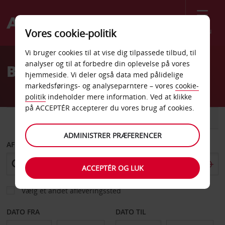
Menu
Vores cookie-politik
Welcome
Vi bruger cookies til at vise dig tilpassede tilbud, til
to
analyser og til at forbedre din oplevelse på vores
Billeje Massachusetts
Avis
hjemmeside. Vi deler også data med pålidelige
markedsførings- og analyseparntere – vores
cookie-
politik
indeholder mere information. Ved at klikke
på ACCEPTÉR accepterer du vores brug af cookies.
BIL
VAREVOGN
ADMINISTRER PRÆFERENCER
AFHENT FRA
ACCEPTÉR OG LUK
Vælg et andet afleveringssted
DATO FRA
DATO TIL