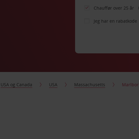
Chauffør over 25 år
Jeg har en rabatkode
USA og Canada
USA
Massachusetts
Marlbo