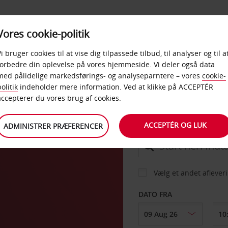
PRODUKTER &
Vores cookie-politik
BUD
TAXFREE & ERHVERV
KONTORER
Vi bruger cookies til at vise dig tilpassede tilbud, til analyser og til a
forbedre din oplevelse på vores hjemmeside. Vi deler også data
med pålidelige markedsførings- og analyseparntere – vores
cookie-
ough
olitik
indeholder mere information. Ved at klikke på ACCEPTÉR
BIL
accepterer du vores brug af cookies.
ACCEPTÉR OG LUK
ADMINISTRER PRÆFERENCER
AFHENT FRA
Vælg et andet aflever
DATO FRA