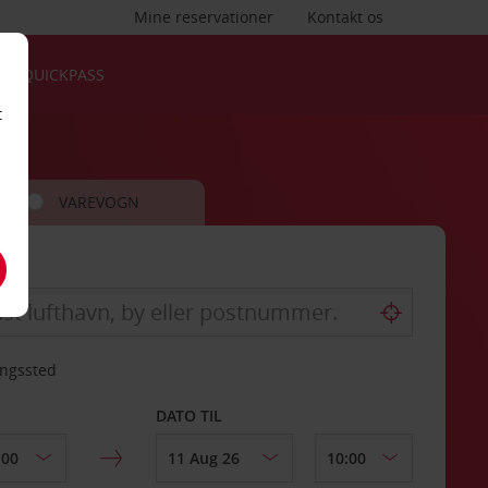
Mine reservationer
Kontakt os
QUICKPASS
t
VAREVOGN
ingssted
DATO TIL