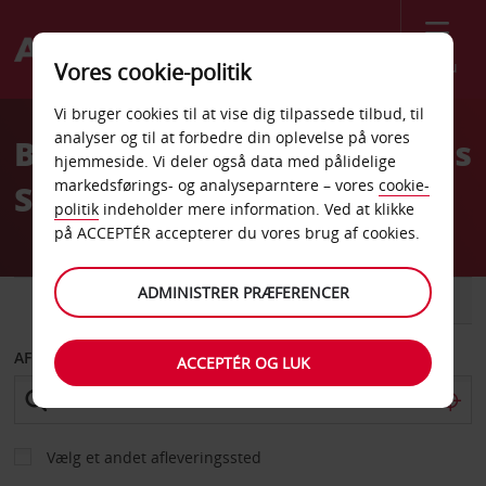
Menu
Vores cookie-politik
Welcome
Vi bruger cookies til at vise dig tilpassede tilbud, til
to
analyser og til at forbedre din oplevelse på vores
Billeje Springfield Congress
Avis
hjemmeside. Vi deler også data med pålidelige
markedsførings- og analyseparntere – vores
cookie-
Street
politik
indeholder mere information. Ved at klikke
på ACCEPTÉR accepterer du vores brug af cookies.
ADMINISTRER PRÆFERENCER
BIL
VAREVOGN
AFHENT FRA
ACCEPTÉR OG LUK
Vælg et andet afleveringssted