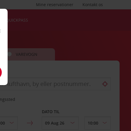
Mine reservationer
Kontakt os
QUICKPASS
t
VAREVOGN
ingssted
DATO TIL