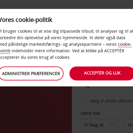
PRODUKTER &
Vores cookie-politik
BUD
TAXFREE & ERHVERV
KONTORER
Vi bruger cookies til at vise dig tilpassede tilbud, til analyser og til a
forbedre din oplevelse på vores hjemmeside. Vi deler også data
med pålidelige markedsførings- og analyseparntere – vores
cookie-
olitik
indeholder mere information. Ved at klikke på ACCEPTÉR
BIL
accepterer du vores brug af cookies.
ACCEPTÉR OG LUK
ADMINISTRER PRÆFERENCER
AFHENT FRA
Vælg et andet aflever
DATO FRA