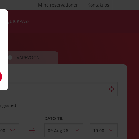
Mine reservationer
Kontakt os
QUICKPASS
t
VAREVOGN
ingssted
DATO TIL