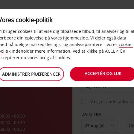
PRODUKTER &
Vores cookie-politik
BUD
TAXFREE & ERHVERV
KONTORER
Vi bruger cookies til at vise dig tilpassede tilbud, til analyser og til a
forbedre din oplevelse på vores hjemmeside. Vi deler også data
med pålidelige markedsførings- og analyseparntere – vores
cookie-
olitik
indeholder mere information. Ved at klikke på ACCEPTÉR
BIL
accepterer du vores brug af cookies.
ACCEPTÉR OG LUK
ADMINISTRER PRÆFERENCER
AFHENT FRA
Vælg et andet aflever
DATO FRA
08:00 - 00:30
00:00 - 00:30
08:00 - 00:30