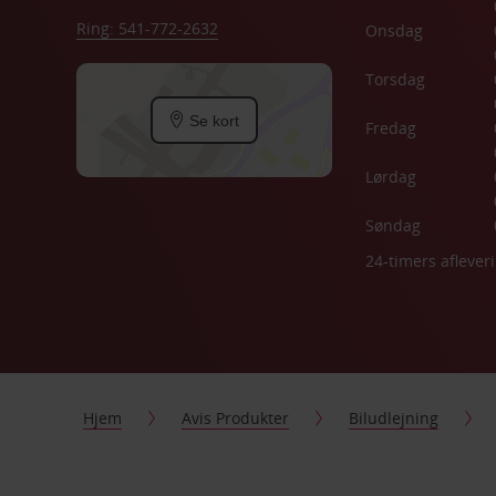
Ring: 541-772-2632
Onsdag
Torsdag
Se kort
Fredag
Lørdag
Søndag
24-timers aflever
Hjem
Avis Produkter
Biludlejning