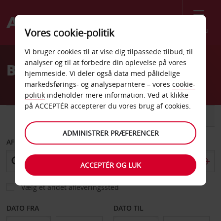
Menu
Vores cookie-politik
Welcome
Vi bruger cookies til at vise dig tilpassede tilbud, til
to
analyser og til at forbedre din oplevelse på vores
Billeje Morgantown
Avis
hjemmeside. Vi deler også data med pålidelige
markedsførings- og analyseparntere – vores
cookie-
politik
indeholder mere information. Ved at klikke
på ACCEPTÉR accepterer du vores brug af cookies.
BIL
VAREVOGN
ADMINISTRER PRÆFERENCER
AFHENT FRA
ACCEPTÉR OG LUK
Vælg et andet afleveringssted
DATO FRA
DATO TIL