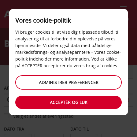
Menu
Vores cookie-politik
Welcome
Vi bruger cookies til at vise dig tilpassede tilbud, til
to
analyser og til at forbedre din oplevelse på vores
Billeje Drammen
Avis
hjemmeside. Vi deler også data med pålidelige
markedsførings- og analyseparntere – vores
cookie-
politik
indeholder mere information. Ved at klikke
på ACCEPTÉR accepterer du vores brug af cookies.
BIL
VAREVOGN
ADMINISTRER PRÆFERENCER
AFHENT FRA
ACCEPTÉR OG LUK
Vælg et andet afleveringssted
DATO FRA
DATO TIL