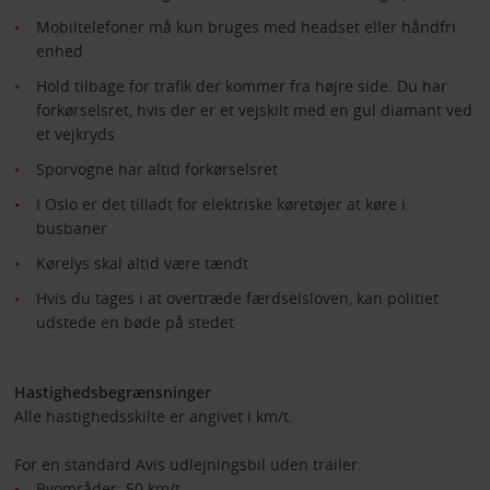
Mobiltelefoner må kun bruges med headset eller håndfri
enhed
Hold tilbage for trafik der kommer fra højre side. Du har
forkørselsret, hvis der er et vejskilt med en gul diamant ved
et vejkryds
Sporvogne har altid forkørselsret
I Oslo er det tilladt for elektriske køretøjer at køre i
busbaner
Kørelys skal altid være tændt
Hvis du tages i at overtræde færdselsloven, kan politiet
udstede en bøde på stedet
Hastighedsbegrænsninger
Alle hastighedsskilte er angivet i km/t.
For en standard Avis udlejningsbil uden trailer:
Byområder: 50 km/t