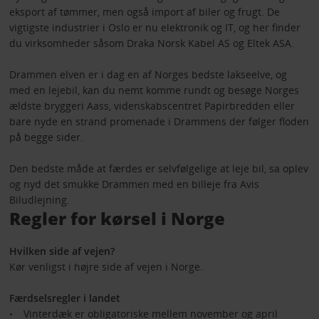
eksport af tømmer, men også import af biler og frugt. De
vigtigste industrier i Oslo er nu elektronik og IT, og her finder
du virksomheder såsom Draka Norsk Kabel AS og Eltek ASA.
Drammen elven er i dag en af Norges bedste lakseelve, og
med en lejebil, kan du nemt komme rundt og besøge Norges
ældste bryggeri Aass, videnskabscentret Papirbredden eller
bare nyde en strand promenade i Drammens der følger floden
på begge sider.
Den bedste måde at færdes er selvfølgelige at leje bil, sa oplev
og nyd det smukke Drammen med en billeje fra Avis
Biludlejning.
Regler for kørsel i Norge
Hvilken side af vejen?
Kør venligst i højre side af vejen i Norge.
Færdselsregler i landet
Vinterdæk er obligatoriske mellem november og april