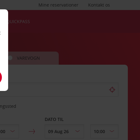
Mine reservationer
Kontakt os
QUICKPASS
t
VAREVOGN
ingssted
DATO TIL