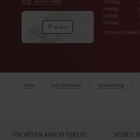
Ring: +4797474000
Torsdag
Fredag
Lørdag
Søndag
Se kort
24-timers aflever
Hjem
Avis Produkter
Biludlejning
HVORDAN KAN VI HJÆLPE
VORES T