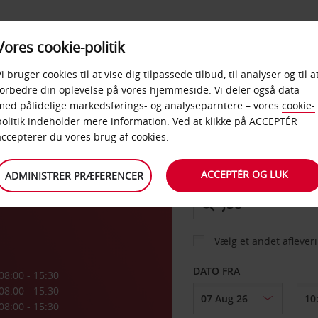
PRODUKTER &
Vores cookie-politik
BUD
TAXFREE & ERHVERV
KONTORER
Vi bruger cookies til at vise dig tilpassede tilbud, til analyser og til a
forbedre din oplevelse på vores hjemmeside. Vi deler også data
med pålidelige markedsførings- og analyseparntere – vores
cookie-
n
olitik
indeholder mere information. Ved at klikke på ACCEPTÉR
BIL
accepterer du vores brug af cookies.
ACCEPTÉR OG LUK
ADMINISTRER PRÆFERENCER
AFHENT FRA
Vælg et andet aflever
DATO FRA
08:00 - 15:30
08:00 - 15:30
08:00 - 15:30