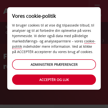
Menu
Vores cookie-politik
Vi bruger cookies til at vise dig tilpassede tilbud, til
Spar 10 % året rundt med Avis Preferred. Tilmeld dig
analyser og til at forbedre din oplevelse på vores
GRATIS nu.
hjemmeside. Vi deler også data med pålidelige
TILMELD DIG NU
markedsførings- og analyseparntere – vores
cookie-
politik
indeholder mere information. Ved at klikke
på ACCEPTÉR accepterer du vores brug af cookies.
Fleksibel billeje, der giver
ro i sindet
ADMINISTRER PRÆFERENCER
ACCEPTÉR OG LUK