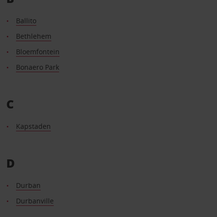
Ballito
Bethlehem
Bloemfontein
Bonaero Park
C
Kapstaden
D
Durban
Durbanville