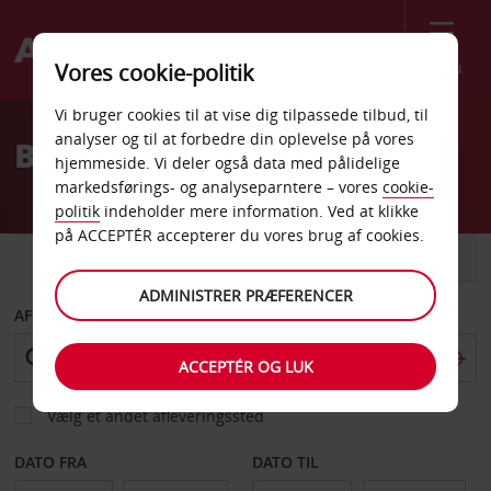
Menu
Vores cookie-politik
Welcome
Vi bruger cookies til at vise dig tilpassede tilbud, til
to
analyser og til at forbedre din oplevelse på vores
Billeje Sydafrika
Avis
hjemmeside. Vi deler også data med pålidelige
markedsførings- og analyseparntere – vores
cookie-
politik
indeholder mere information. Ved at klikke
på ACCEPTÉR accepterer du vores brug af cookies.
BIL
VAREVOGN
ADMINISTRER PRÆFERENCER
AFHENT FRA
ACCEPTÉR OG LUK
Vælg et andet afleveringssted
DATO FRA
DATO TIL