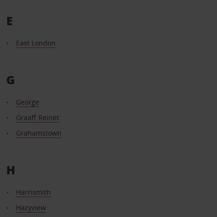
E
East London
G
George
Graaff Reinet
Grahamstown
H
Harrismith
Hazyview