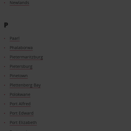
Newlands
P
Paarl
Phalaborwa
Pietermaritzburg
Pietersburg
Pinetown
Plettenberg Bay
Polokwane
Port Alfred
Port Edward
Port Elizabeth