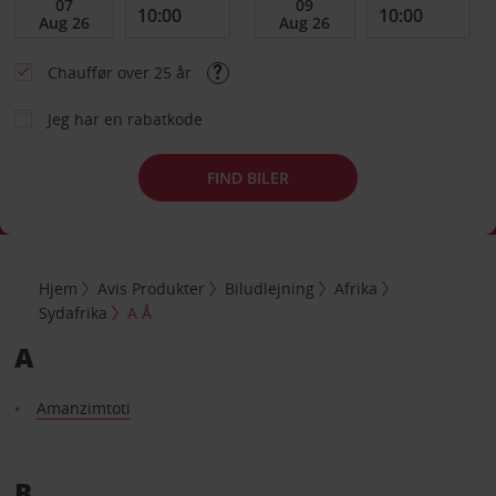
Chauffør over 25 år
Jeg har en rabatkode
FIND BILER
Hjem
Avis Produkter
Biludlejning
Afrika
Sydafrika
A Å
A
Amanzimtoti
B