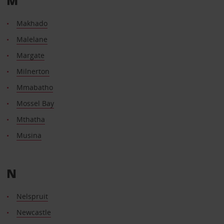
M
Makhado
Malelane
Margate
Milnerton
Mmabatho
Mossel Bay
Mthatha
Musina
N
Nelspruit
Newcastle